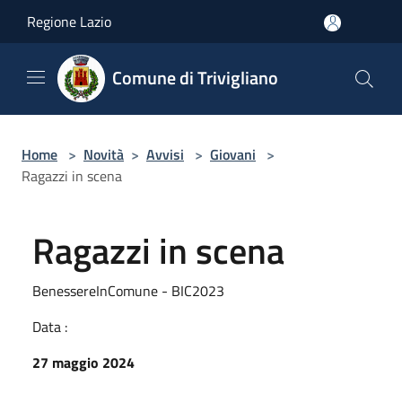
Salta al contenuto principale
Regione Lazio
Comune di Trivigliano
Home
>
Novità
>
Avvisi
>
Giovani
>
Ragazzi in scena
Ragazzi in scena
BenessereInComune - BIC2023
Data :
27 maggio 2024