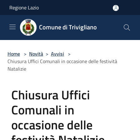
Salta al contenuto principale
Regione Lazio
Comune di Trivigliano
Home
>
Novità
>
Avvisi
>
Chiusura Uffici Comunali in occasione delle festività
Natalizie
Chiusura Uffici
Comunali in
occasione delle
festività Natalizie