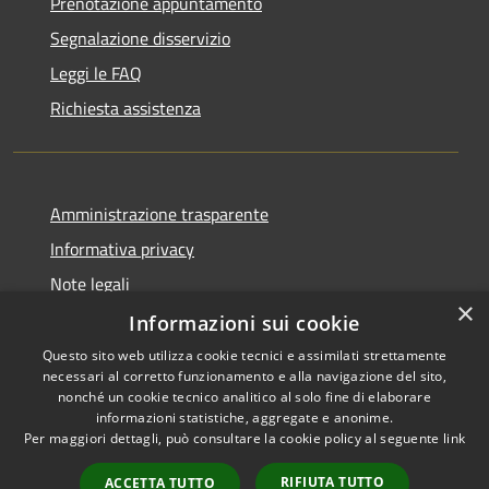
Prenotazione appuntamento
Segnalazione disservizio
Leggi le FAQ
Richiesta assistenza
Amministrazione trasparente
Informativa privacy
Note legali
×
Dichiarazione di accessibilità
Informazioni sui cookie
Questo sito web utilizza cookie tecnici e assimilati strettamente
necessari al corretto funzionamento e alla navigazione del sito,
nonché un cookie tecnico analitico al solo fine di elaborare
informazioni statistiche, aggregate e anonime.
RSS
Copyright © 2026 • Comune di
Per maggiori dettagli, può consultare la cookie policy al seguente
link
Accessibilità
Trivigliano • Powered by
Privacy
Municipium
Accesso
•
RIFIUTA TUTTO
ACCETTA TUTTO